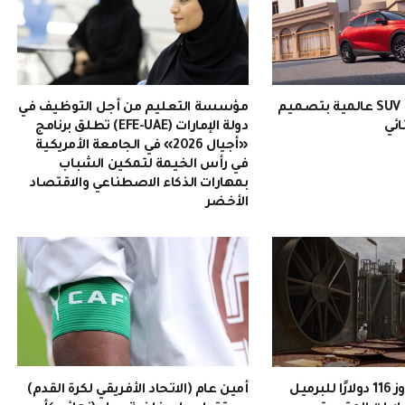
EMZOOM: سيارة SUV عالمية بتصميم
مؤسسة التعليم من أجل التوظيف في
ائي
دولة الإمارات (EFE-UAE) تطلق برنامج
«أجيال 2026» في الجامعة الأمريكية
في رأس الخيمة لتمكين الشباب
بمهارات الذكاء الاصطناعي والاقتصاد
الأخضر
سعر النفط يتجاوز 116 دولارًا للبرميل
أمين عام (الاتحاد الأفريقي لكرة القدم)