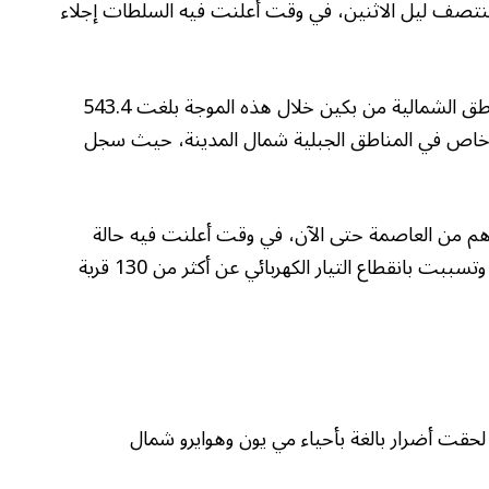
بت بمقتل 30 شخصا حتى منتصف ليل الاثنين، في وقت أعلنت فيه السلطات إجلاء
وقالت الوكالة إن كمية الأمطار التي هطلت على المناطق الشمالية من بكين خلال هذه الموجة بلغت 543.4
 خاص في المناطق الجبلية شمال المدينة، حيث سجل
ألفا و332 شخصا تم إجلاؤهم من العاصمة حتى الآن، في وقت أعلنت فيه حالة
الطوارئ بعد أن قطعت مياه الأمطار عشرات الطرق، وتسببت بانقطاع التيار الكهربائي عن أكثر من 130 قرية
لحقت أضرار بالغة بأحياء مي يون وهوايرو شمال