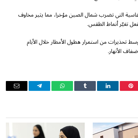
القاسية التي تضرب شمال الصين مؤخرا، مما يثير مخاوف
فعل تغيّر أنماط الطقس.
 وسط تحذيرات من استمرار هطول الأمطار خلال الأيام
ضفاف الأنهار.
بينتيريست
لينكدإن
Tumblr
واتساب
تيلقرام
البريد
الإلكترو