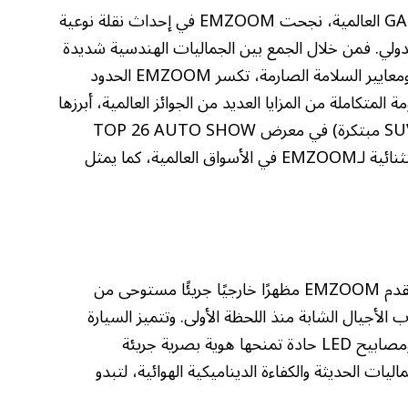
باعتبارها إحدى الطرازات الأساسية في استراتيجية GAC العالمية، نجحت EMZOOM في إحداث نقلة نوعية
على المستوى الدولي. فمن خلال الجمع بين الجماليات الهندسية شديدة
التميز، والأداء القوي، والتقنيات الذكية المستقبلية، ومعايير السلامة الصارمة، تكسر EMZOOM الحدود
ت هذه المنظومة المتكاملة من المزايا العديد من الجوائز العالمية، أبرزها
جائزة “Mejor SUV Propositiva” (أفضل سيارة SUV مبتكرة) في معرض TOP 26 AUTO SHOW
بالمكسيك. ويؤكد هذا التقدير المرموق الجاذبية الاستثنائية لـEMZOOM في الأسواق العالمية، كما يمثل
بعيدًا عن التصاميم المتشابهة السائدة في السوق، تقدم EMZOOM مظهرًا خارجيًا جريئًا مستوحى من
الأجيال الشابة منذ اللحظة الأولى. وتتميز السيارة
بواجهة أمامية قوية، وخطوط جانبية منحوتة بعناية، ومصابيح LED حادة تمنحها هوية بصرية جريئة
ات الحديثة والكفاءة الديناميكية الهوائية، لتبدو