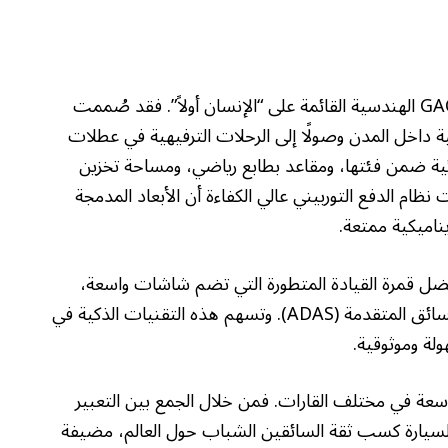
تجسد EMZOOM، تحت مظهرها الجريء، فلسفة GAC الهندسية القائمة على “الإنسان أولاً”. فقد صُممت
ومية داخل المدن وصولًا إلى الرحلات الترفيهية في عطلات
نائية ضمن فئتها، ومقاعد بطابع رياضي، ومساحة تخزين
ظام الدفع التوربيني عالي الكفاءة أن الأبعاد المدمجة
ناميكية ممتعة.
ي الذكي بفضل قمرة القيادة المتطورة التي تضم شاشات واسعة،
وتكاملًا سلسًا مع الهواتف الذكية، وأنظمة مساعدة السائق المتقدمة (ADAS). وتسهم هذه التقنيات الذكية في
لة وموثوقية.
لعالمي، حظيت EMZOOM بإشادة واسعة في مختلف القارات. فمن خلال الجمع بين التعبير
السيارة كسب ثقة السائقين الشباب حول العالم، مضيفة