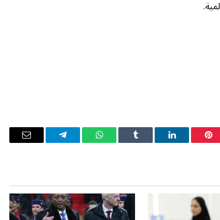
مية.
بينتيريست
لينكدإن
Tumblr
واتساب
تيلقرام
البريد
الإلكترو