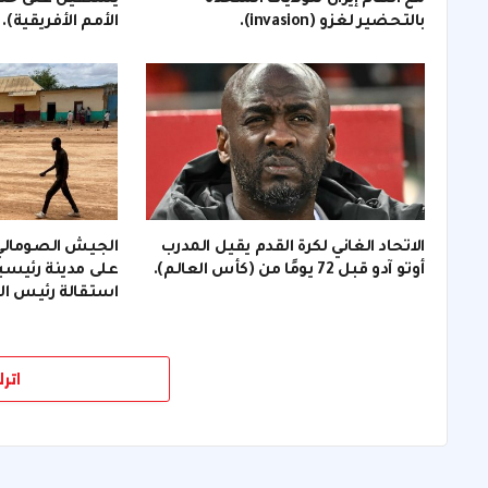
مع اتهام إيران للولايات المتحدة
يستقيل على خلف
بالتحضير لغزو (invasion).
الأمم الأفريقية).
الاتحاد الغاني لكرة القدم يقيل المدرب
الجيش الصومالي
أوتو آدو قبل 72 يومًا من (كأس العالم).
على مدينة رئيسية
استقالة رئيس الو
اتر