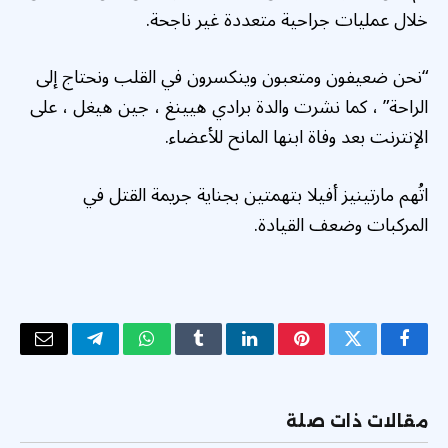
خلال عمليات جراحية متعددة غير ناجحة.
“نحن ضعيفون ومتعبون وينكسرون في القلب ونحتاج إلى
الراحة” ، كما نشرت والدة برادي هيينغ ، جين هيغل ، على
الإنترنت بعد وفاة ابنها المانح للأعضاء.
اتُهم مارتينيز أفيلا بتهمتين بجناية جريمة القتل في
المركبات وضعف القيادة.
فيسبوك
تويتر
بينتيريست
لينكدإن
Tumblr
واتساب
تيلقرام
البريد
الإلكتر
مقالات ذات صلة