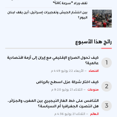
تقف وراء “سرعة GAC”
بين انتشار الجيش وتفجيرات إسرائيل: أين يقف لبنان
اليوم؟
رائج هذا الأسبوع
كيف تحول الصراع الإقليمي مع إيران إلى أزمة اقتصادية
عالمية؟
اقتصاد
الأربعاء 22 يوليو 4:49 م
كيف اختار شركة عزل اسطح بالرياض
منوعات
الثلاثاء 21 يوليو 9:20 م
التنافس على خط الغاز النيجيري بين المغرب والجزائر..
هل انتصرت الجغرافيا أم السياسة؟
العالم
الثلاثاء 21 يوليو 4:36 م