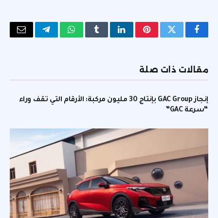
فيسبوك
تويتر
بينتيريست
لينكدإن
Tumblr
واتساب
تيلقرام
البريد
الإلكتر
مقالات ذات صلة
إنجاز GAC Group بإنتاج 30 مليون مركبة: الأرقام التي تقف وراء
“سرعة GAC”