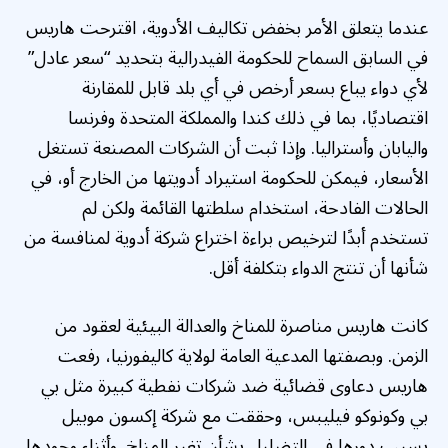
عندما يتعلق الأمر بخفض تكاليف الأدوية، اقترحت هاريس
في السابق السماح للحكومة الفيدرالية بتحديد “سعر عادل”
لأي دواء يباع بسعر أرخص في أي بلد قابل للمقارنة
اقتصاديًا، بما في ذلك كندا والمملكة المتحدة وفرنسا
واليابان وأستراليا. وإذا ثبت أن الشركات المصنعة تستغل
الأسعار، فيمكن للحكومة استيراد أدويتها من الخارج أو، في
الحالات الفادحة، استخدام سلطتها القائمة ولكن لم
تستخدم أبدًا لترخيص براءة اختراع شركة أدوية لمنافسة من
شأنها أن تنتج الدواء بتكلفة أقل.
كانت هاريس مناصرة للمناخ والعدالة البيئية لعقود من
الزمن. وبصفتها المدعية العامة لولاية كاليفورنيا، رفعت
هاريس دعاوى قضائية ضد شركات نفطية كبيرة مثل بي
بي وكونوكو فيليبس، وحققت مع شركة إكسون موبيل
بسبب دورها في التضليل بشأن تغير المناخ. وأثناء وجودها