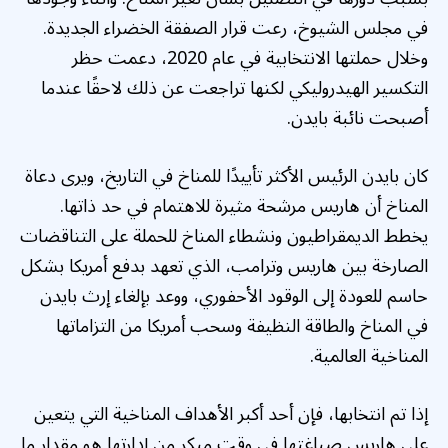
في مجلس الشيوخ، رعت قرار الصفقة الخضراء الجديدة.
وخلال حملتها الانتخابية في عام 2020، دعمت حظر
التكسير الهيدروليكي لكنها تراجعت عن ذلك لاحقًا عندما
أصبحت نائبة بايدن.
كان بايدن الرئيس الأكثر تأييدًا للمناخ في التاريخ، ويرى دعاة
المناخ أن هاريس مرشحة مثيرة للاهتمام في حد ذاتها.
يخطط الديمقراطيون ونشطاء المناخ للحملة على التناقضات
الصارخة بين هاريس وترامب، الذي تعهد بدفع أمريكا بشكل
حاسم للعودة إلى الوقود الأحفوري، ووعد بإلغاء إرث بايدن
في المناخ والطاقة النظيفة وسحب أمريكا من التزاماتها
المناخية العالمية.
إذا تم انتخابها، فإن أحد أكبر الأهداف المناخية التي يتعين
على هاريس صياغتها في وقت مبكر من إدارتها هو مقدار ما