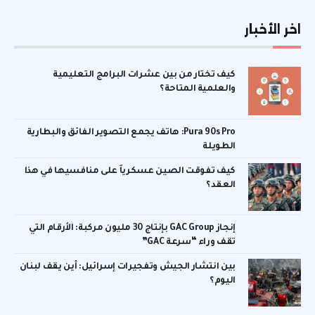
اخر الأخبار
كيف تختار من بين عشرات البرامج التعليمية
والعلمية المتاحة؟
Pura 90s Pro: هاتف يجمع التصوير الفائق والبطارية
الطويلة
كيف تفوقت الصين عسكرياً على منافسيها في هذا
العقد؟
إنجاز GAC Group بإنتاج 30 مليون مركبة: الأرقام التي
تقف وراء “سرعة GAC”
بين انتشار الجيش وتفجيرات إسرائيل: أين يقف لبنان
اليوم؟