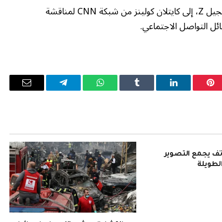
ينضم جولز تيرباك، المعلق على الثقافة الرقمية من الجيل Z، إلى كايتلان كولينز من شبكة CNN لمناقشة
ل التواصل الاجتماعي.
بينتيريست
لينكدإن
Tumblr
واتساب
تيلقرام
البريد
الإلكترو
Pura 90: هاتف يجمع التصوير
الطويلة