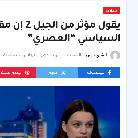
مقالات
يقول مؤثر
السياسي “العصري”
الشرق برس
السبت 27 يوليو 9:15 ص
لا توجد تعليقات
فيسبوك
تويتر
بينتيريست