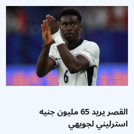
القصر يريد 65 مليون جنيه
استرليني لجويهي