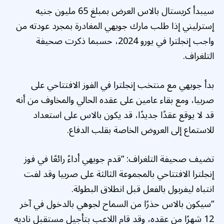
سيبدأ كريستال بالاس العرض بمبلغ 65 مليون جنيه
إسترليني إذا طلب مارك جويهي المغادرة بمجرد عودته من
واجب إنجلترا في يورو 2024، حسبما ذكرت صحيفة
التلغراف.
بدأ جويهي مع منتخب إنجلترا في الفوز الافتتاحي على
صربيا، ومع بقاء عامين على عقده الحالي والمخاوف من أنه
قد لا يوقع عقدًا جديدًا، قد يكون بالاس على استعداد
للاستماع إلى العروض الخاصة بقلب الدفاع.
تضيف صحيفة التلغراف: “قدم جويهي أداءً رائعًا في فوز
إنجلترا الافتتاحي بالمجموعة الثالثة على صربيا وقد لفت
انتباه ليفربول بالفعل قبل انطلاق البطولة.
“سيكون بالاس حذرًا من السماح لجوهي بالدخول في آخر
12 شهرًا من عقده، وقد قام اللاعب بتأجيل مستقبل ناديه