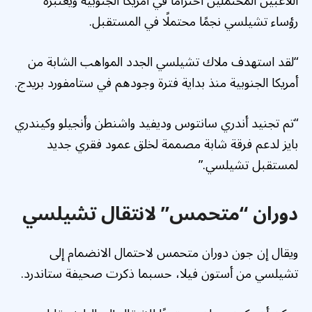
اللاعبين المحتملين احترامًا في أمريكا الجنوبية ويعتبره
رؤساء تشيلسي نجمًا محتملًا في المستقبل.
“لقد استهدف ملاك تشيلسي الجدد المواهب الشابة من
أمريكا الجنوبية منذ بداية فترة وجودهم في ستامفورد بريدج.
“تم تجنيد أندري سانتوس وديفيد واشنطن وأنجيلو وكيندري
بايز لدعم فرقة شابة مصممة لخلق عمود فقري جديد
لمستقبل تشيلسي.”
دوران “متحمس” لانتقال تشيلسي
ويقال إن جون دوران متحمس لاحتمال الانضمام إلى
تشيلسي من أستون فيلا، حسبما ذكرت صحيفة ستاندرد.