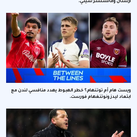
آرسنال ومانشستر سيتي.
ويست هام أم توتنهام؟ خطر الهبوط يهدد منافسي لندن مع
ابتعاد ليدز ونوتنغهام فورست.