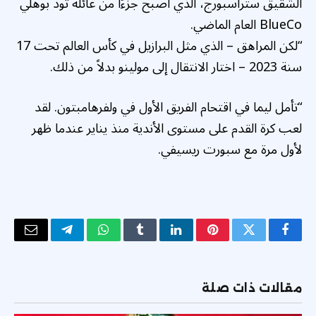
الشقيق ستراسبورج، الذي أصبح جزءًا من عائلة تود بوهلي
BlueCo العام الماضي.
“لكن المراهق – الذي مثل البرازيل في كأس العالم تحت 17
سنة 2023 – اختار الانتقال إلى مولينو بدلاً من ذلك.
“تأمل ليما في اقتحام الفريق الأول في ولفرهامبتون. لقد
لعب كرة القدم على مستوى الأندية منذ يناير عندما ظهر
لأول مرة مع سبورت ريسيفي.
فيسبوك
تويتر
بينتيريست
لينكدإن
Tumblr
واتساب
تيلقرام
البريد
الإلكتر
مقالات ذات صلة