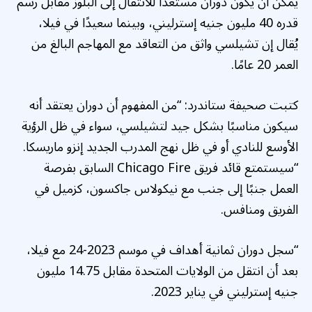
يمكن أن يكون دوران مستعدًا للانتقال إلى البلوز مقابل رسم
قدره 40 مليون جنيه إسترليني، وبينما سعيدًا في فيلا،
يُقال إن تشيلسي واثق من التعاقد مع المهاجم البالغ من
العمر 20 عامًا.
كتبت صحيفة ستاندرد: “من المفهوم أن دوران يعتقد أنه
سيكون مناسبًا بشكل جيد لتشيلسي، سواء في ظل الرؤية
الأوسع للنادي أو في ظل نهج المدرب الجديد إنزو ماريسكا.
“سيستمتع قائد فريق Chicago Fire السابق بفرصة
العمل جنبًا إلى جنب مع نيكولاس جاكسون، كزميل في
الفريق ومنافس.
“سجل دوران ثمانية أهداف في موسم 2023-24 مع فيلا،
بعد أن انتقل من الولايات المتحدة مقابل 14.75 مليون
جنيه إسترليني في يناير 2023.