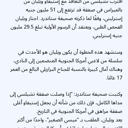
اقترب تشيلسي من التعاقد مع إستيفاو ويليان من
بالميراس في صفقة قد ترتفع إلى 51 مليون جنيه
إسترليني، وفقًا لما ذكرته صحيفة ستاندرد. اجتاز ويليان
الفحص الطبي، ويعتقد أن الرسوم الأولية تبلغ 29.5 مليون
جنيه إسترليني.
وستشهد هذه الخطوة أن يكون ويليان هو الأحدث في
سلسلة من لاعبي أمريكا الجنوبية المنضمين إلى النادي،
وهناك آمال كبيرة بالنسبة للجناح البرازيلي البالغ من العمر
17 عامًا.
وكتبت صحيفة ستاندرد: “إذا وصلت صفقة تشيلسي إلى
مداها الكامل، فإن ذلك من شأنه أن يجعل إستيفاو أغلى
صفقة مراهق في أمريكا الجنوبية في التاريخ.
يعد ويليان، الملقب بـ “ميسي الصغير”، واحدًا من أكثر