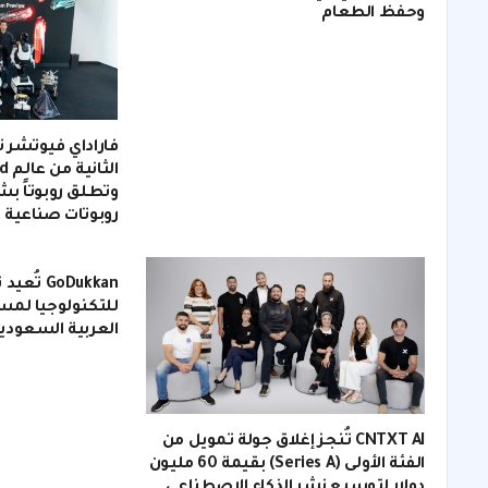
وحفظ الطعام
فاراداي فيوتشر 
الث
وتطلق روبوتاً بشر
روبوتات صناعية 
GoDukkan
للتكنولوجيا لمس
العربية السعودي
CNTXT AI تُنجز إغلاق جولة تمويل من
الفئة الأولى (Series A) بقيمة 60 مليون
دولار لتوسيع نشر الذكاء الاصطناعي