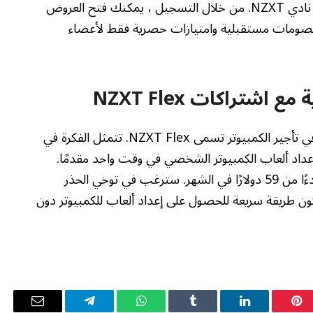
لمحبي NZXT الحقيقيين ، لدى الشركة شيئًا يسمى نادي NZXT. من خلال التسجيل ، يمكنك فتح العروض
يمكن استبدالها بخصومات مستقبلية وامتيازات حصرية فقط لأعضاء
شتراكات NZXT Flex
في الآونة الأخيرة ، قام NZXT بتجربة خطة اشتراك في تأجير الكمبيوتر تسمى NZXT Flex. تتمثل الفكرة في
إعداد ألعاب الكمبيوتر الشخصي في وقت واحد مقدمًا.
بدلاً من ذلك ، تضع خطة اشتراك NXZT شهرية ، بدءًا من 59 دولارًا في الشهر. سترغب في توخي الحذر
كون طريقة سريعة للحصول على إعداد ألعاب للكمبيوتر دون
بينتيريست
لينكدإن
Tumblr
واتساب
تيلقرام
البريد