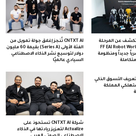
تكشف عن المرحلة
CNTXT AI تُنجز إغلاق جولة تمويل من
انية من عالم FF EAI Robot World
الفئة الأولى (Series A) بقيمة 60 مليون
ياً جديداً ومنظومة
دولار لتوسيع نشر الذكاء الاصطناعي
متكاملة
السيادي عالميًا
 تُعيد تعريف التسوق الذكي
تهلكي المملكة
ة
شركة CNTXT AI تستحوذ على
Actualize لتعزيز ريادتها في الذكاء
الاصطناعي الصوتي العربي