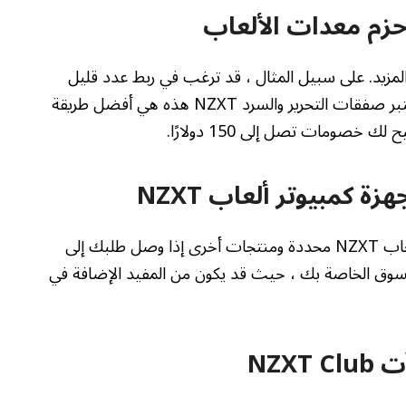
نت تخطط لقضاء المزيد. على سبيل المثال ، قد ترغب في ربط عدد قليل
من هذه المنتجات معًا في حزمة معدات الألعاب. تعتبر صفقات التحرير والسرد NZXT هذه هي أفضل طريقة
 خصومات تصل إلى 150 دولارًا.
 كمبيوتر ألعاب NZXT
يوفر NZXT أيضًا شحنًا مجانيًا على أجهزة كمبيوتر ألعاب NZXT محددة ومنتجات أخرى إذا وصل طلبك إلى
بة التسوق الخاصة بك ، حيث قد يكون من المفيد الإضافة في
NZX