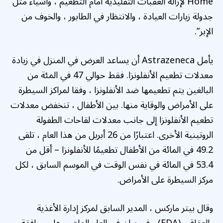
Home لإزالة العقبات التقليدية أمام التطعيم ، وأشياء مثل
جدولة زيارات العيادة ، والانتظار في الطابور ، والخوف من
الإبر”.
يأمل Astrazeneca أن يساعد العرض في المنزل في زيادة
معدلات تطعيم الأنفلونزا. فقط حوالي 47 في المئة من
البالغين يتم تطعيمها ضد الأنفلونزا ، وفقا لمراكز السيطرة
على الأمراض والوقاية منها. بين الأطفال ، تنخفض معدلات
تطعيم الأنفلونزا إلى جانب معدلات لقاحات الطفولة
الروتينية الأخرى. اعتبارًا من 26 أبريل من هذا العام ، تلقى
49.2 في المائة من الأطفال تطعيمًا للأنفلونزا – أقل من
53.4 في المائة في نفس الوقت في الموسم السابق ، لكل
مركز السيطرة على الأمراض.
وقال بيتر ماركس ، المدير السابق لمركز إدارة الأغذية