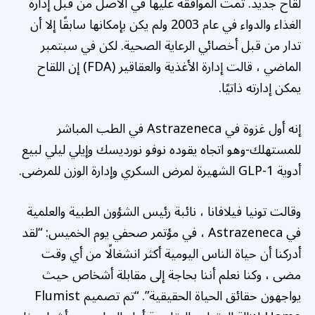
لقاح جديد. تمت الموافقة عليها في الأصل من قبل إدارة
الغذاء والدواء في عام 2003 ولم يكن بإمكانها سابقًا إلا أن
تدار من قبل أخصائي الرعاية الصحية. لكن في سبتمبر
الماضي ، قالت إدارة الأغذية والعقاقير (FDA) إن اللقاح
يمكن إدارته ذاتيًا.
إنه أول غزوة في Astrazeneca في الطب المباشر
للمستهلك-وهو اتجاه يقوده نوفو نورديسك وإيلي ليلي لبيع
أدوية GLP-1 الشهيرة لمرض السكري وإدارة الوزن للمرضى.
وقالت تونيا فيلافانا ، نائبة رئيس الشؤون الطبية والعلمية
في Astrazeneca ، في مؤتمر صحفي يوم الخميس: “لقد
أدركنا أن حياة الناس اليومية أكثر انشغالًا من أي وقت
مضى ، وكنا نعلم أننا بحاجة إلى مقابلة أشخاص حيث
يواجهون حقائق الحياة الحقيقية”. “تم تصميم Flumist