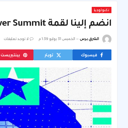
تكنولوجيا
انضم إلينا لقمة Wired's AI Power Summit
الشرق برس
الخميس 31 يوليو 1:39 م
لا توجد تعليقات
فيسبوك
تويتر
بينتيريست