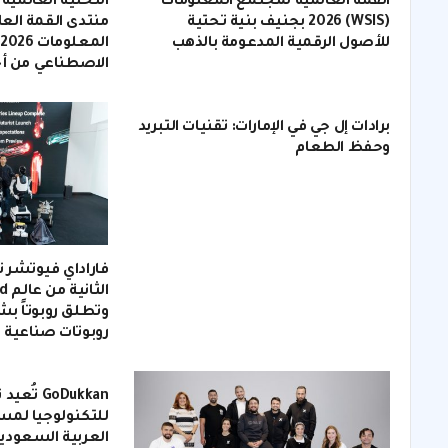
القمة العالمية لمجتمع المعلومات
التحتية العالمية
(WSIS) 2026 بجنيف بنية تحتية
منتدى القمة الع
للأصول الرقمية المدعومة بالذهب
الاصطناعي من أجل ا
برادات إل جي في الإمارات: تقنيات التبريد
وحفظ الطعام
فاراداي فيوتشر 
الث
وتطلق روبوتاً بشر
روبوتات صناعية 
GoDukkan
للتكنولوجيا لمس
العربية السعودي