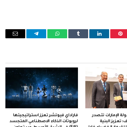
بينتيريست
لينكدإن
Tumblr
واتساب
تيلقرام
البريد
الإلكترو
ولة الإمارات تتصدر
فاراداي فيوتشر تعزز استراتيجيتها
 تعزيز البنية
لروبوتات الذكاء الاصطناعي المتجسد