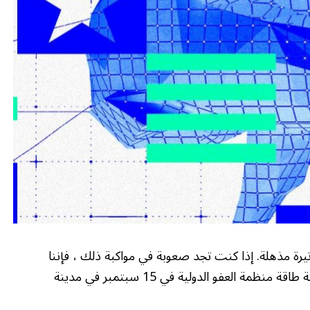
يرة مذهلة. إذا كنت تجد صعوبة في مواكبة ذلك ، فإننا
نحصل عليه. لهذا السبب تستضيف Wired أول قمة طاقة منظمة العفو الدولية في 15 سبتمبر في مدينة