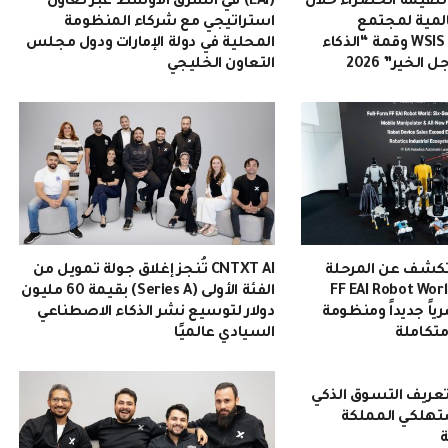
 للقيمة الخضراء خلال
(EAI) في الشرق الأوسط عبر تعاون
المية لمجتمع
استراتيجي مع شركاء المنظومة
المعلومات WSIS 2026 وقمة “الذكاء
المحلية في دولة الإمارات ودول مجلس
لخير” 2026
التعاون الخليجي
تكشف عن المرحلة
CNTXT AI تُنجز إغلاق جولة تمويل من
انية من عالم FF EAI Robot World
الفئة الأولى (Series A) بقيمة 60 مليون
ياً جديداً ومنظومة
دولار لتوسيع نشر الذكاء الاصطناعي
متكاملة
السيادي عالميًا
 تُعيد تعريف التسوق الذكي
تهلكي المملكة
ة