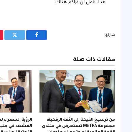
هذا. نأمل أن نراكم هناك.
شاركها.
فيسبوك
تويتر
مقالات ذات صلة
من ترسيخ القيمة إلى الثقة الرقمية:
الرؤية الخضراء لد
مجموعة METRA تستعرض في منتدى
المشهد في جنيف: