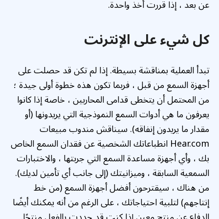
عن بعد ، إذا قررت أخذ واحدة.
كل شيء على الإنترنت
تبدأ العملية بمناقشة بسيطة. إذا لم تكن قد حصلت على
أجهزة السمع من قبل ، فربما تكون هذه خطوة أولى جيدة ؛
من المحتمل أن يتخطى قدامى المحاربين ، خاصة إذا كانوا
يعرفون ما هي أدوات السمع النموذجية التي يريدونها (أو
مقدار ما يريدون إنفاقه). سيناقش مندوب مبيعات
Hear.com انطباعاتك الشخصية عن فقدان السمع الخاص
بك ، وأي أجهزة مساعدة السمع التي جربتها ، والاختبارات
السمعية السابقة ، وميزانيتك (إلى جانب أي تأمين لديك).
من هناك ، سيقترحون أفضل أجهزة السمع (من خط
إنتاجهم) لتلبية احتياجاتك ، على الرغم من أنه يمكنك أيضًا
الدفاع عن منتج معين إذا كنت قد حددت بالفعل منتجًا.