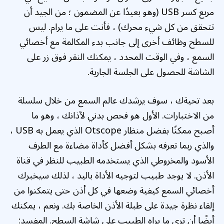
مربع كسر USB (وهو بعيدًا عن المضمون ؛ من الجيد أن
تتحقق من كل شيء محرك) ، فأنت على ما يرام. ليس
للسطح وظائف أخرى إلى جانب بدء المكالمة مع أخصائي
السمع ، وفي الوقت المحدد ، يمكنك النقر فوق زر على
الشاشة للحصول على الجلسة الجارية.
بعد تحيةك ، سوف يرشدك عالم السمع من خلال سلسلة
من الاختبارات. الأول هو فحص بدني لآذانك ، وهو ما
أصبح ممكنًا بفضل منظار Otscope الذي يعمل به USB ،
والذي ربما تعرفه بشكل أفضل كأداة مضاءة مع الطرف
الأسود والمخروطي الذي يستخدمه الطبيب للنظر في قناة
الأذن. لا يوجد طبيب لتوجيه الأداة باليد ، لذلك سيخبرك
أخصائي السمع كيفية وضعها في كل أذن حتى يتمكنوا من
إلقاء نظرة جيدة على طبلة الأذن الخاصة بك. ونعم ، يمكنك
أيضًا أن ترى ما يراه الطبيب على شاشة السطح. المفسد: