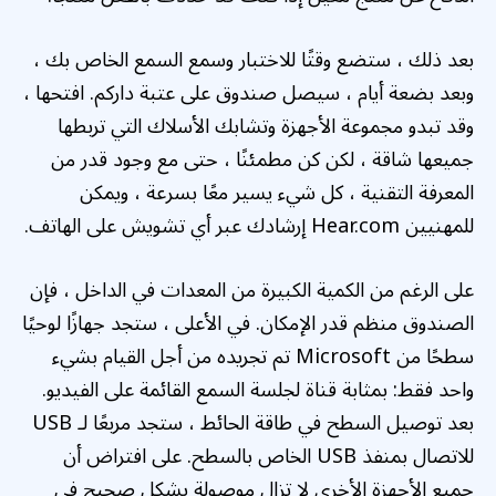
بعد ذلك ، ستضع وقتًا للاختبار وسمع السمع الخاص بك ،
وبعد بضعة أيام ، سيصل صندوق على عتبة داركم. افتحها ،
وقد تبدو مجموعة الأجهزة وتشابك الأسلاك التي تربطها
جميعها شاقة ، لكن كن مطمئنًا ، حتى مع وجود قدر من
المعرفة التقنية ، كل شيء يسير معًا بسرعة ، ويمكن
للمهنيين Hear.com إرشادك عبر أي تشويش على الهاتف.
على الرغم من الكمية الكبيرة من المعدات في الداخل ، فإن
الصندوق منظم قدر الإمكان. في الأعلى ، ستجد جهازًا لوحيًا
سطحًا من Microsoft تم تجريده من أجل القيام بشيء
واحد فقط: بمثابة قناة لجلسة السمع القائمة على الفيديو.
بعد توصيل السطح في طاقة الحائط ، ستجد مربعًا لـ USB
للاتصال بمنفذ USB الخاص بالسطح. على افتراض أن
جميع الأجهزة الأخرى لا تزال موصولة بشكل صحيح في