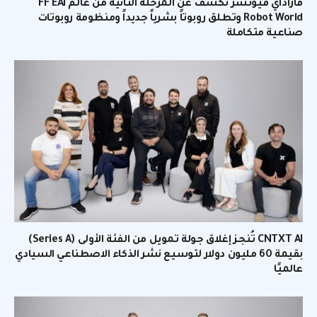
فاراداي فيوتشر تكشف عن المرحلة الثانية من عالم FF EAI
Robot World وتطلق روبوتاً بشرياً جديداً ومنظومة روبوتات
صناعية متكاملة
CNTXT AI تُنجز إغلاق جولة تمويل من الفئة الأولى (Series A)
بقيمة 60 مليون دولار لتوسيع نشر الذكاء الاصطناعي السيادي
عالميًا