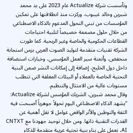
وتأسست شركة Actualize عام 2023 على يد محمد
شبرين وخالد غيبوب، وركزت منذ انطلاقتها على تمكين
المؤسسات من تبني التحول المدعوم بالذكاء الاصطناعي
من خلال حلول مصممة خصيصاً لتلبية احتياجات
القطاعات الحكومية والخاصة وغير الربحية. كما طورت
الشركة تقنيات متقدمة لتوليد الصوت العربي بزمن استجابة
منخفض، وأتمتة سير العمل المؤسسي، وخيارات استضافة
داخل دول الخليج، إضافة إلى إمكانات النشر ضمن البنية
التحتية الخاصة بالعملاء أو البيئات المغلقة التي تتطلب
مستويات عالية من الامتثال والتنظيم.
وقال محمد شبرين، الشريك المؤسس لشركة Actualize:
“يشهد الذكاء الاصطناعي اليوم تحولاً جوهرياً أصبحت فيه
الثقة والتوطين والأثر الواقعي عوامل لا تقل أهمية عن
القدرات التقنية ذاتها. ومن خلال توحيد جهودنا مع CNTXT
AI، نعمل على بناء بنية تحتية عربية متقدمة للذكاء