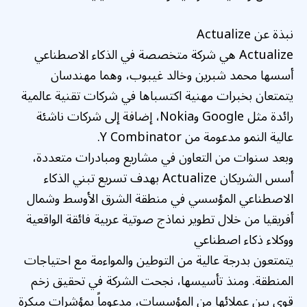
نبذة عن Actualize
Actualize هي شركة متخصصة في الذكاء الاصطناعي
أسسها محمد شبرين وخالد غيبوب، وهما مهندسان
يتمتعان بخبرات مهنية اكتسباها في شركات تقنية عالمية
رائدة مثل Google وNokia، إضافة إلى شركات ناشئة
عالية النمو مدعومة من Y Combinator.
وبعد سنوات من التعاون في مشاريع ومبادرات متعددة،
أسس الشريكان Actualize بهدف تسريع تبني الذكاء
الاصطناعي المؤسسي في منطقة الشرق الأوسط وشمال
أفريقيا من خلال تطوير نماذج صوتية عربية فائقة الواقعية
ووكلاء ذكاء اصطناعي
يتمتعون بدرجة عالية من التوطين والمواءمة مع احتياجات
المنطقة. ومنذ تأسيسها، نجحت الشركة في تحقيق زخم
قوي بين عملائها من المؤسسات، مدعوماً بمؤشرات مبكرة