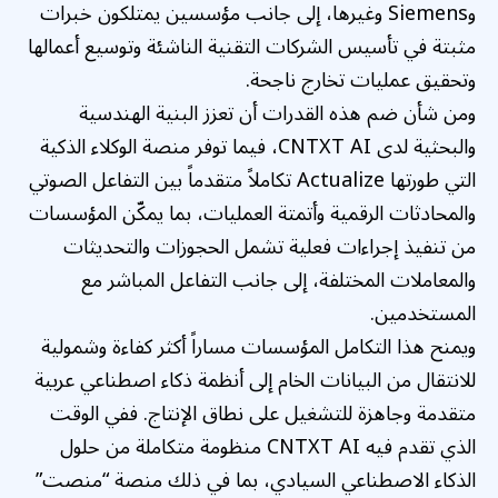
وSiemens وغيرها، إلى جانب مؤسسين يمتلكون خبرات
مثبتة في تأسيس الشركات التقنية الناشئة وتوسيع أعمالها
وتحقيق عمليات تخارج ناجحة.
ومن شأن ضم هذه القدرات أن تعزز البنية الهندسية
والبحثية لدى CNTXT AI، فيما توفر منصة الوكلاء الذكية
التي طورتها Actualize تكاملاً متقدماً بين التفاعل الصوتي
والمحادثات الرقمية وأتمتة العمليات، بما يمكّن المؤسسات
من تنفيذ إجراءات فعلية تشمل الحجوزات والتحديثات
والمعاملات المختلفة، إلى جانب التفاعل المباشر مع
المستخدمين.
ويمنح هذا التكامل المؤسسات مساراً أكثر كفاءة وشمولية
للانتقال من البيانات الخام إلى أنظمة ذكاء اصطناعي عربية
متقدمة وجاهزة للتشغيل على نطاق الإنتاج. ففي الوقت
الذي تقدم فيه CNTXT AI منظومة متكاملة من حلول
الذكاء الاصطناعي السيادي، بما في ذلك منصة “منصت”