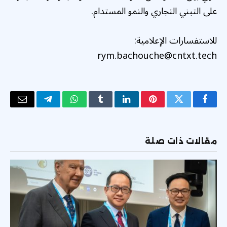
على التبني التجاري والنمو المستدام.
للاستفسارات الإعلامية:
rym.bachouche@cntxt.tech
فيسبوك
تويتر
بينتيريست
لينكدإن
Tumblr
واتساب
تيلقرام
البريد
الإلكتر
مقالات ذات صلة