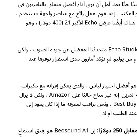
ا جدًا بعد. آمل أن نرى أداء أفضل متعلق بالتلفزيون في
 المكتب. إنه يقوم بعمل رائع مع عناصر واجهة مستخدم ،
بفضل الشاشة الضخمة التي يبلغ طولها 15.6 بوصة. هناك أيضًا عرض Echo الأكبر 21 (400 دولار) ، وهو
يعد Echo Studio متحدثنا المفضل عن جودة الصوت ، ولكن
 من يوليو. لم تؤكد أمازون مدى استقرار توفرها عند
و أفضل اختيار لباس ، والذي يمكن إقرانه مع مكبرات
صوت صدى أخرى لإضافة بعض الجهير إلى جلسات المربى. إنه غير متاح حاليًا على Amazon ، ولكن لا يزال
موجودًا بالنسبة لتجار التجزئة في الطرف الثالث مثل Best Buy ، ونحن نراقب لمعرفة ما إذا كان يعود إلى
عند الطلب أم لا.
إن Beosound A1 هو رفيق استماع