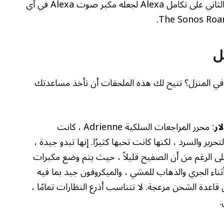
متين وجميل ورائع ، ويحتوي هذا الإصدار من الجيل الثاني على تكامل Alexa لجعله مكبر صوت Alexa في أي
ل
اعدة من Alexa أثناء وجودك في المنزل؟ تتيح لك هذه الملحقات أن تأخذ مساعدتك
: محرر المراجعات السلكية Adrienne ، كانت
ير والسرد ، لكنها كانت تحبها كثيرًا. إنها تبدو جيدة ،
ى الرغم من أن الصفيح قليلاً ، حيث يتم وضع مكبرات
ثناء الجري والذهاب للمشي ، والميكروفون جيد بما فيه
كن قاعدة الشحن مزعجة. لا تتناسب أذرع النظارات تمامًا ،
.