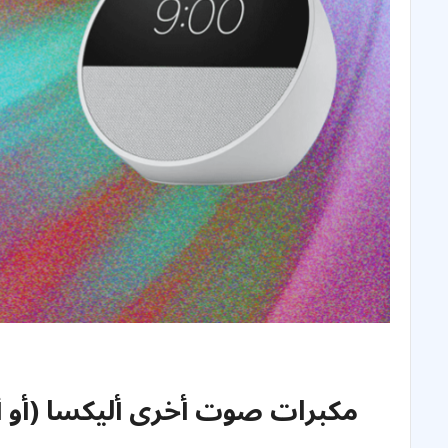
مكبرات صوت أخرى أليكسا (أو أ