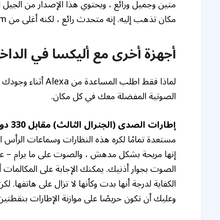
مكان تذهب إليه. إنه متحدث رائع ، لكنه أغلى من The Sonos Roam.
أجهزة أخرى مع أليكسا في الداخ
لماذا فقط اطلب المس
الصوتية المفضلة معك في كل مكان.
إطارات الصدى (الجنرال الثالث) مقابل 330 دولار
مستعدة تمامًا لكره هذه النظارات وسماعات الرأس التحر
إنها مريحة بشكل مدهش ، والصوت على ما يرام – عل
الصوت بجوار أذنيك. يمكنك الإجابة على المكالمات أ
الكفاية لدرجة أنها بدت وكأنها لا تزال على هاتفها. ل
وعليك أن تكون حريصًا على موازنة الإطارات بنقطتين