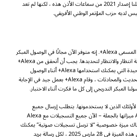
فضلنا إصدار 2021 من سماعات الأذن هذه ، لكنها لم تعد
بدأت Amazon في طرح Alexa الجديد والمحسّن ، المسمى Alexa+. إنه متوفر الآن مجانًا في الوصول المبكر
، على الرغم من أنه سيتعين عليك الانضمام إلى قائمة انتظار والانتظار لتحديدها. يجب أن أتحقق من Alexa+
على أجهزة عرض Echo الخاصة بي (وهي الأجهزة الوحيدة التي يمكنك استخدامها Alexa+ أثناء الوصول
المبكر) ، وكانت تجربة إيجابية جدًا. يعجبني صوت التحديث والمحادثات ، وقام Alexa+ بعمل جيد في الإجابة
ا المبكر التدريجي إلى كل ما فكرت أثناء الاختبار.
نسبة لأولئك الذين لا يستخدمونها. يتطلب إرسال جميع
التسجيلات الصوتية إلى Amazon. غيرت Amazon ميزاتها بالجملة – الآن جميع التسجيلات مع Alexa
ًا. اعتاد أن تكون هناك ميزة خصوصية “لا ترسل تسجيلات صوتية” يمكنك
تحديدها لمعالجة طلبات صوتية محليًا ، ولكن تم قتل هذه الميزة في 28 مارس 2025 ، لكل رسالة بريد