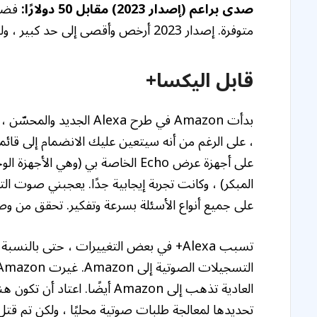
صدى براعم (إصدار 2023) مقابل 50 دولارًا:
متوفرة. إصدار 2023 أرخص وأقصى إلى حد كبير ، وليس لديه حزب المؤتمر الوطني الأفريقي.
قابل اليكسا+
على جميع أنواع الأسئلة بسرعة وتفكير. تحقق من وصولن
تسبب Alexa+ في بعض التغييرات ، حتى بال
العادية تذهب إلى Amazon أيض