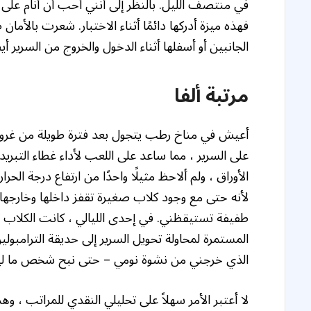
في منتصف الليل. بالنظر إلى أنني أحب أن أنام على 
فهذه ميزة أدركها دائمًا أثناء الاختبار. شعرت بالأ
الجانبين أو أسفلها أثناء الدخول والخروج من السرير أيض
مرتبة ألفا
أعيش في مناخ رطب يتجول بعد فترة طويلة من غروب 
على السرير ، مما ساعد على اللعب لأداء غطاء التبري
الأوراق ، ولم ألاحظ مثيلًا واحدًا من ارتفاع درجة الحرارة
لأنه حتى مع وجود كلاب صغيرة تقفز داخلها وخارجها
طفيفة تستيقظني. في إحدى الليالي ، كانت الكلاب 
المستمرة لمحاولة تحويل السرير إلى حديقة الترامبولي
الذي خرجني من نشوة نومي – حتى نبح شخص ما لي
لا أعتبر الأمر سهلاً على تحليلي النقدي للمراتب ، وه