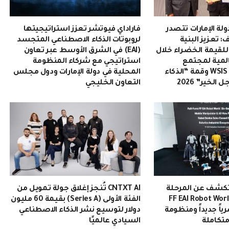
ولة الإمارات تتصدر
فاراداي فيوتشر تعزز استراتيجيتها
 تعزيز البنية
لروبوتات الذكاء الاصطناعي المتجسد
 للقيمة الخضراء خلال
(EAI) في الشرق الأوسط عبر تعاون
المية لمجتمع
استراتيجي مع شركاء المنظومة
المعلومات WSIS 2026 وقمة “الذكاء
المحلية في دولة الإمارات ودول مجلس
لخير” 2026
التعاون الخليجي
تكشف عن المرحلة
CNTXT AI تُنجز إغلاق جولة تمويل من
انية من عالم FF EAI Robot World
الفئة الأولى (Series A) بقيمة 60 مليون
ياً جديداً ومنظومة
دولار لتوسيع نشر الذكاء الاصطناعي
متكاملة
السيادي عالميًا