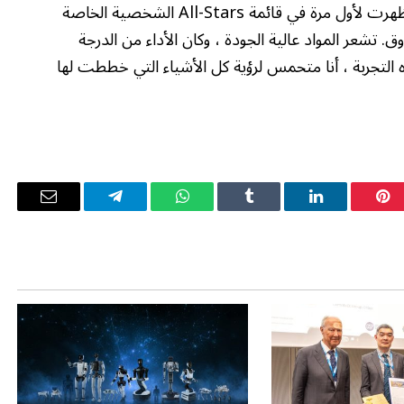
تتمكن Wolf Mattress من الاحتفاظ بها ، ولكنها ظهرت لأول مرة في قائمة All-Stars الشخصية الخاصة
. تشعر المواد عالية الجودة ، وكان الأداء من الدرجة
ذه التجربة ، أنا متحمس لرؤية كل الأشياء التي خططت لها
بينتيريست
لينكدإن
Tumblr
واتساب
تيلقرام
البريد
الإلكترو