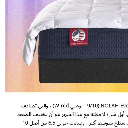
بالنسبة للسياق ، عادةً ما أنام على NOLAH Evolution Hybrid (9/10 ، يوصي Wired) ، والتي تصادف
آن. أول شيء لاحظته مع هذا السرير هو أن تخفيف الضغط
كان مشابهًا بشكل مخيف مع Nolah. حتى مع وجود سطح متوسط أكثر ، وضعت حوالي 6.5 من أصل 10 ،