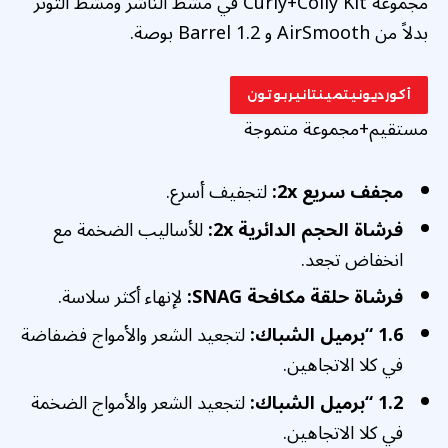
مجموعة Curly+Coily Kit في مشط الناشر ومشط التوتر
بدلاً من AirSmooth و Barrel 1.2 بوصة.
أكورديونيتمينتانيربوتون
مستقيم+مجموعة متموجة
مجفف سريع 2x:
لتجفيف أسرع.
فرشاة الحجم الدائرية 2x:
للأساليب الضخمة مع
انخفاض تجعد.
فرشاة حلقة مكافحة SNAG:
لإنهاء أكثر سلاسة.
1.6 “برميل الشباك:
لتجعيد الشعر والأمواج فضفاضة
في كلا الاتجاهين.
1.2 “برميل الشباك:
لتجعيد الشعر والأمواج الضخمة
في كلا الاتجاهين.