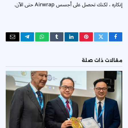
إنكاره ، لكنك تحصل على أجسس Airwrap حتى الآن.
فيسبوك
تويتر
بينتيريست
لينكدإن
Tumblr
واتساب
تيلقرام
البريد
الإلكتر
مقالات ذات صلة