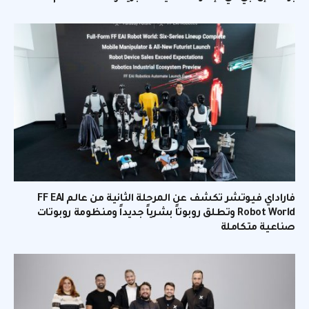
فاراداي فيوتشر تكشف عن المرحلة الثانية من عالم FF EAI
Robot World وتطلق روبوتاً بشرياً جديداً ومنظومة روبوتات
صناعية متكاملة