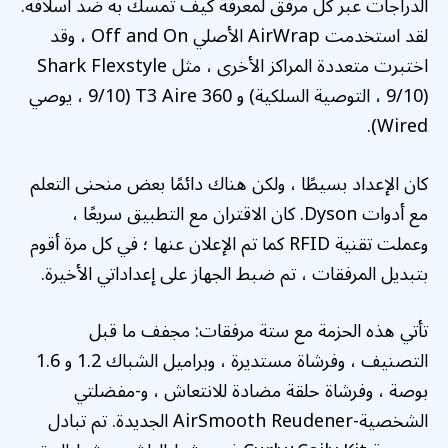
الدراجات عبر كل مرفق لمعرفة كيف تمسك به ضد أسلافه.
لقد استخدمت AirWrap الأصلي Off and On ، وقد
اختبرت متعددة المراكز الأخرى ، مثل Shark Flexstyle
(9/10 ، التوصية السلكية) و T3 Aire 360 (9/10 ، يوصي
Wired).
كان الإعداد بسيطًا ، ولكن هناك دائمًا بعض منحنى التعلم
مع أدوات Dyson. كان الاقتران مع التطبيق سريعًا ،
وعملت تقنية RFID كما تم الإعلان عنها ؛ في كل مرة أقوم
بتبديل المرفقات ، تم ضبط الجهاز على إعداداتي الأخيرة.
تأتي هذه الحزمة مع ستة مرفقات: مجفف ما قبل
التصنيف ، وفرشاة مستديرة ، وبراميل الشباك 1.2 و 1.6
بوصة ، وفرشاة حلقة مضادة للانتعاش ، و-مفضلتي
الشخصية-AirSmooth Reudener الجديدة. تم تبادل