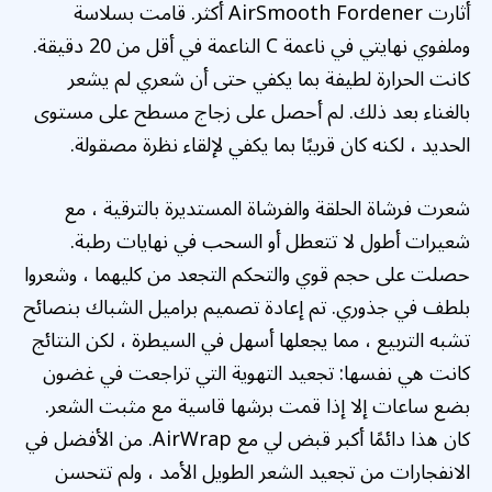
أثارت AirSmooth Fordener أكثر. قامت بسلاسة
وملفوي نهايتي في ناعمة C الناعمة في أقل من 20 دقيقة.
كانت الحرارة لطيفة بما يكفي حتى أن شعري لم يشعر
بالغناء بعد ذلك. لم أحصل على زجاج مسطح على مستوى
الحديد ، لكنه كان قريبًا بما يكفي لإلقاء نظرة مصقولة.
شعرت فرشاة الحلقة والفرشاة المستديرة بالترقية ، مع
شعيرات أطول لا تتعطل أو السحب في نهايات رطبة.
حصلت على حجم قوي والتحكم التجعد من كليهما ، وشعروا
بلطف في جذوري. تم إعادة تصميم براميل الشباك بنصائح
تشبه التربيع ، مما يجعلها أسهل في السيطرة ، لكن النتائج
كانت هي نفسها: تجعيد التهوية التي تراجعت في غضون
بضع ساعات إلا إذا قمت برشها قاسية مع مثبت الشعر.
كان هذا دائمًا أكبر قبض لي مع AirWrap. من الأفضل في
الانفجارات من تجعيد الشعر الطويل الأمد ، ولم تتحسن