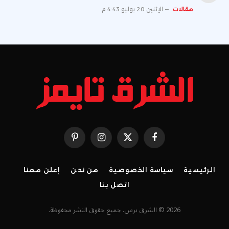
مقالات
الإثنين 20 يوليو 4:43 م
فيسبوك
X
الانستغرام
بينتيريست
(Twitter)
الرئيسية
سياسة الخصوصية
من نحن
إعلن معنا
اتصل بنا
2026 © الشرق برس. جميع حقوق النشر محفوظة.