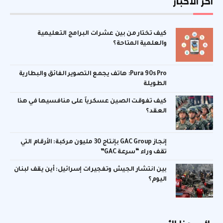
اخر الأخبار
كيف تختار من بين عشرات البرامج التعليمية
والعلمية المتاحة؟
Pura 90s Pro: هاتف يجمع التصوير الفائق والبطارية
الطويلة
كيف تفوقت الصين عسكرياً على منافسيها في هذا
العقد؟
إنجاز GAC Group بإنتاج 30 مليون مركبة: الأرقام التي
تقف وراء “سرعة GAC”
بين انتشار الجيش وتفجيرات إسرائيل: أين يقف لبنان
اليوم؟