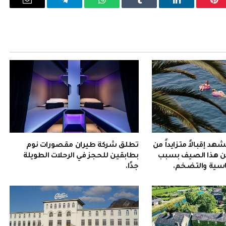
بينتيريست
لينكدإن
Tumblr
واتساب
تيلقرام
البريد
الإلكترو
هد إقبالاً متزايداً من
تطلق شركة طيران مقصورات نوم
ين هذا الصيف بسبب
بطابقين للحجز في الرحلات الطويلة
اسية والتضخم.
جدًا.