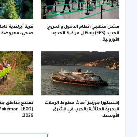
فشل منهجي: نظام الدخول والخروج
قرية أيرلندية كام
الجديد (EES) يعطّل مراقبة الحدود
صحي، معروضة لل
الأوروبية.
إكسبلورا جورنيز أحدث خطوط الرحلات
تفتتح مناطق جذ
البحرية المتأثرة بالحرب في الشرق
الأوسط.
2026.