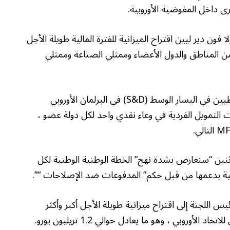
رى داخل المفوضية الأوروبية.
فون دير ليين اقتراح الميزانية للفترة المالية طويلة الأجل
يو-لكن الانتقادات من المناطق والدول الأعضاء وممثلي الصناعة وممثلي
أثارت كل من بولندا ومجموعة الاشتراكيين والديمقراطيين في اليسار الوسط (S&D) في البرلمان الأوروبي
لتمويل الفردية في وعاء نقدي واحد لكل دولة عضو ،
اثنين “سنعارض بشدة نهج” الخطة الوطنية الوطنية لكل
طنية بدعمها من قبل حكم” المدفوعات ضد الإصلاحات “”.
يس اللجنة إلى اقتراح ميزانية طويلة الأجل أكبر وأكثر