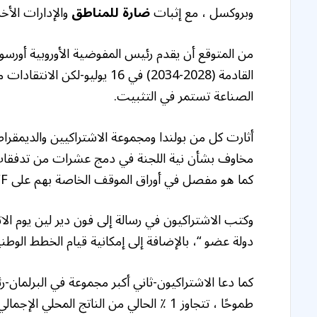
وبروكسل ، مع إثبات
ضارة للمناطق
والإدارات الأخ
من المتوقع أن يقدم رئيس المفوضية الأوروبية أورسولا 
القادمة (2028-2034) في 16 يول
الصناعة تستمر في التثبيت.
مخاوف بشأن نية اللجنة في دمج عشرات من تدفقات ا
كما هو مفصل في أوراق الموقف الخاصة بهم على MFF التالي.
وكتب الاشتراكيون في رسالة إلى فون دير لين يوم ال
دولة عضو “، بالإضافة إلى إمكانية قيام الخطط الو
كما دعا الاشتراكيون-ثاني أكبر مجموعة في البرلمان-رئ
طموحًا ، تتجاوز 1 ٪ الحالي من الناتج المحلي الإجمالي للاتحاد الأوروبي ، وهو ما يعادل حوالي 1.2 تريليون يورو.