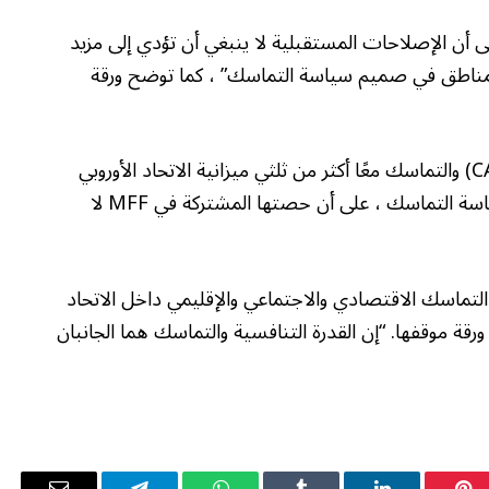
 أن الإصلاحات المستقبلية لا ينبغي أن تؤدي إلى مزيد
المناطق في صميم سياسة التماسك” ، كما توضح ورقة
تمثل السياسة الزراعية المشتركة للاتحاد الأوروبي (CAP) والتماسك معًا أكثر من ثلثي ميزانية الاتحاد الأوروبي
الإجمالية-وبولندا ، التي تتلقى أكبر قدر من تمويل سياسة التماسك ، على أن حصتها المشتركة في MFF لا
ت MFF التالية من أهمية التماسك الاقتصادي والاجتماعي والإقليمي داخل الاتحاد
ورقة موقفها. “إن القدرة التنافسية والتماسك هما الجانبان