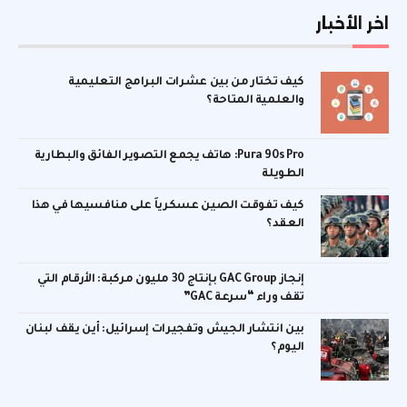
اخر الأخبار
كيف تختار من بين عشرات البرامج التعليمية
والعلمية المتاحة؟
Pura 90s Pro: هاتف يجمع التصوير الفائق والبطارية
الطويلة
كيف تفوقت الصين عسكرياً على منافسيها في هذا
العقد؟
إنجاز GAC Group بإنتاج 30 مليون مركبة: الأرقام التي
تقف وراء “سرعة GAC”
بين انتشار الجيش وتفجيرات إسرائيل: أين يقف لبنان
اليوم؟