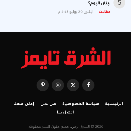
لبنان اليوم؟
مقالات
الإثنين 20 يوليو 4:43 م
فيسبوك
X
الانستغرام
بينتيريست
(Twitter)
الرئيسية
سياسة الخصوصية
من نحن
إعلن معنا
اتصل بنا
2026 © الشرق برس. جميع حقوق النشر محفوظة.