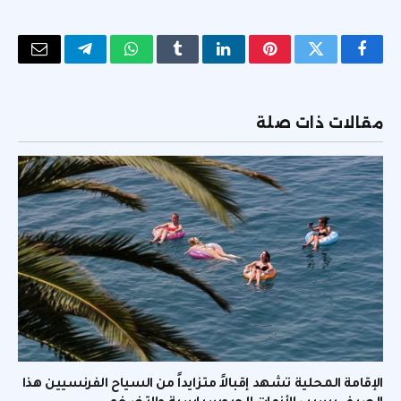
فيسبوك
تويتر
بينتيريست
لينكدإن
Tumblr
واتساب
تيلقرام
البريد
الإلكتر
مقالات ذات صلة
الإقامة المحلية تشهد إقبالاً متزايداً من السياح الفرنسيين هذا