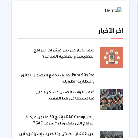
اخر الأخبار
كيف تختار من بين عشرات البرامج
التعليمية والعلمية المتاحة؟
Pura 90s Pro: هاتف يجمع التصوير الفائق
والبطارية الطويلة
كيف تفوقت الصين عسكرياً على
منافسيها في هذا العقد؟
إنجاز GAC Group بإنتاج 30 مليون مركبة:
الأرقام التي تقف وراء “سرعة GAC”
بين انتشار الجيش وتفجيرات إسرائيل: أين