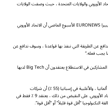
اتحاد الأوروبي والولايات المتحدة ، حيث وصفت الولايات
أخبرت مفوضة المنافسة في الاتحاد الأوروبي تيريزا ريبيرا EURONEWS الأسبوع الماضي أن الاتحاد الأوروبي
دافع عن الطريقة التي ننفذ بها قواعدنا ، وسوف ندافع عن
 يجب فعله.”
من المثير للدهشة أن نتائج الاستطلاع تظهر أيضًا أن المشاركين في الاستطلاع يعتقدون أن Big Tech لديها
يعتقد نصف المجيبين الفرنسيين (50 ٪) ، 48 ٪ في ألمانيا ، والأغلبية في إسبانيا (55 ٪) أن شركات
التكنولوجيا الكبيرة “أكثر قوة” أو “أقوى قليلاً” من الاتحاد الأوروبي. على النقيض من ذلك ، يعتقد 9 ٪ فقط في