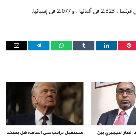
بينتيريست
لينكدإن
Tumblr
واتساب
تيلقرام
البريد
الإلكترو
لغاز النيجيري بين
مستقبل ترامب على الحافة: هل يصمد