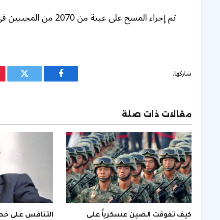
تم إجراء المسح على عينة من 2070 من المجيبين في فرنسا ، 2،323 في ألمانيا ، و 2،077 في إسبانيا.
شاركها.
فيسبوك
تويتر
مقالات ذات صلة
كيف تفوقت الصين عسكرياً على
التنافس على خط ا