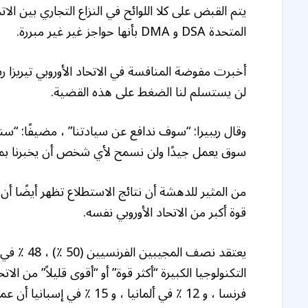
يتم القبض على كلا اللوائح في النزاع التجاري بين ال
المتحدة DSA و DMA بأنها حواجز غير غير مبررة.
لن يستسلم لنا الضغط على هذه القضية.
وقال ريبيرا: “سوف ندافع عن سيادتنا” ، مضيفًا: “سن
سوق يعمل جيدًا ولن نسمح لأي شخص أن يخبرنا بما
قوة أكبر من الاتحاد الأوروبي نفسه.
فرنسا ، و 12 ٪ في ألمانيا ، و 15 ٪ في إسبانيا أن عمالقة التكنولوجيا “أقل قوة قليلاً” أو “أقل قوة”.