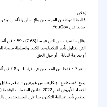
إعلان
غالبية المواطنين الفرنسيين والإسبان والألمان يريدون 
جديد على YouGov.
التي تتناول تأثير التكنولوجيا الكبير والسلطة مريحة لل
أو صارمة للغاية ، أو حول الحق.
شعر 7 ٪ فقط من المجيبين في فرنسا ، و 8 ٪ في ألمانيا ، و 9 ٪ في إسبانيا أن الإنفاذ كان صارمًا للغاية.
تنظيم تأثير عمالقة التكنولوجيا على المستخدمين وا