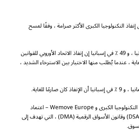
إنفاذ التكنولوجيا الكبرى الأكثر صرامة ، وفقًا لمسح
وقال ما يقرب من ثلثي فرنسا (63 ٪) ، 59 ٪ في ألمانيا ، و 49 ٪ في إسبانيا إن إنفاذ الاتحاد الأوروبي للقوانين
غاية ، عندما يُطلب منها الاختيار بين الاسترخاء الشديد ،
يتبع الاستطلاع ، بتكليف من غيرهين – بيغنز مقابل التكنولوجيا الكبرى و Wemove Europe – اعتماد
الاتحاد الأوروبي لعام 2022 لقانون الخدمات الرقمية (DSA) وقانون الأسواق الرقمية (DMA) ، التي تهدف إلى
لسوق.