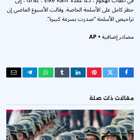
في أعقاب الهجوم ، دعا عمدة Graz ، Elke Kahr ، إلى
حظر كامل على الأسلحة الخاصة. وقالت الأسبوع الماضي إن
تراخيص الأسلحة “صدرت بسرعة كبيرة”.
مصادر إضافية
• AP
فيسبوك
تويتر
بينتيريست
لينكدإن
Tumblr
واتساب
تيلقرام
البريد
الإلكتر
مقالات ذات صلة