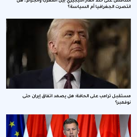
التنافس على خط الغاز النيجيري بين المغرب والجزائر.. هل
انتصرت الجغرافيا أم السياسة؟
مستقبل ترامب على الحافة: هل يصمد اتفاق إيران حتى
نوفمبر؟