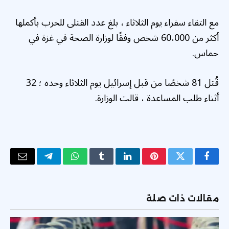
مع التقاء سفراء يوم الثلاثاء ، بلغ عدد القتلى للحرب بأكملها
أكثر من 60،000 شخص وفقًا لوزارة الصحة في غزة في
حماس.
قُتل 81 شخصًا من قبل إسرائيل يوم الثلاثاء وحده ؛ 32
أثناء طلب المساعدة ، قالت الوزارة.
فيسبوك
تويتر
بينتيريست
لينكدإن
Tumblr
واتساب
تيلقرام
البريد
الإلكتر
مقالات ذات صلة