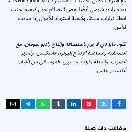
مع اقتراب فصل الصيف، والاختيارات المتعلقة بالعطلات،
يقدم راديو شومان أيضًا بعض النصائح حول كيفية تجنب
اتخاذ قرارات سيئة، وكيفية استرداد الأموال إذا ساءت
الأمور.
تقوم مايا دي لا بوم باستضافة وإنتاج راديو شومان، مع
الصحفية ومساعدة الإنتاج إليونورا فاسكيس، وتحرير
الصوت بواسطة زكريا فيجنيرون. الموسيقى من تأليف
ألكسندر جاس.
فيسبوك
تويتر
بينتيريست
لينكدإن
Tumblr
واتساب
تيلقرام
البريد
الإلكتر
مقالات ذات صلة