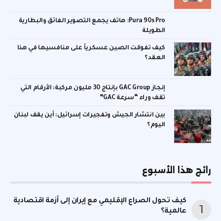
Pura 90s Pro: هاتف يجمع التصوير الفائق والبطارية
الطويلة
كيف تفوقت الصين عسكرياً على منافسيها في هذا
العقد؟
إنجاز GAC Group بإنتاج 30 مليون مركبة: الأرقام التي
تقف وراء “سرعة GAC”
بين انتشار الجيش وتفجيرات إسرائيل: أين يقف لبنان
اليوم؟
رائج هذا الأسبوع
كيف تحول الصراع الإقليمي مع إيران إلى أزمة اقتصادية
عالمية؟