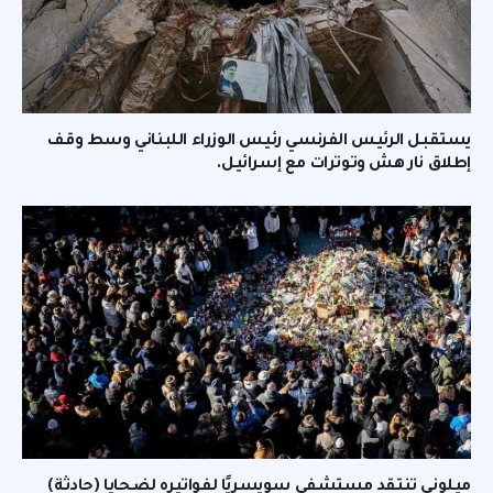
يستقبل الرئيس الفرنسي رئيس الوزراء اللبناني وسط وقف
إطلاق نار هش وتوترات مع إسرائيل.
ميلوني تنتقد مستشفى سويسريًا لفواتيره لضحايا (حادثة)