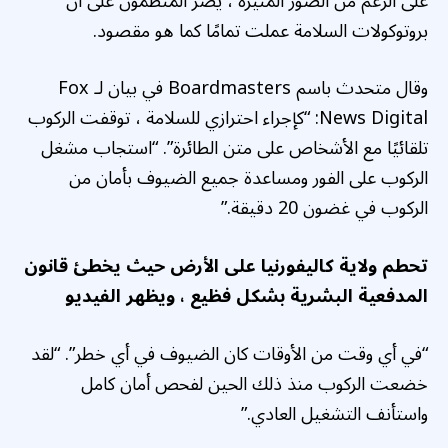
على الرغم من الصور المثيرة ، يصر المنظمون على أن
بروتوكولات السلامة عملت تمامًا كما هو مقصود.
وقال متحدث باسم Boardmasters في بيان لـ Fox
News Digital: “كإجراء احترازي للسلامة ، توقفت الركوب
تلقائيًا مع الأشخاص على متن الطائرة”. “استجاب مشغل
الركوب على الفور ومساعدة جميع الضيوف بأمان من
الركوب في غضون 20 دقيقة.”
تحطم ولاية كاليفورنيا على الأرض حيث يخطئ قانون
المدفعية البشرية بشكل فظيع ، ويظهر الفيديو
“في أي وقت من الأوقات كان الضيوف في أي خطر”. “لقد
خضعت الركوب منذ ذلك الحين لفحص أمان كامل
واستأنف التشغيل العادي.”