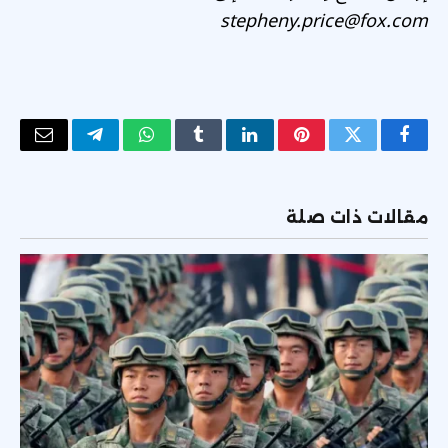
stepheny.price@fox.com
فيسبوك
تويتر
بينتيريست
لينكدإن
Tumblr
واتساب
تيلقرام
البريد
الإلكتر
مقالات ذات صلة