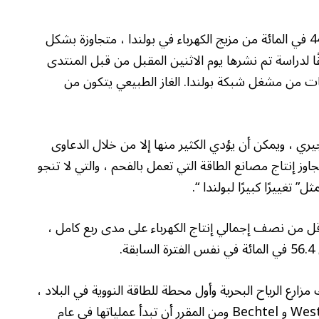
تمثل مصادر الطاقة المتجددة في الشهر الماضي 44.1 في المائة من مزيج الكهرباء في بولندا ، متجاوزة بشكل
 إلى 43.7 في المائة ، وفقًا لدراسة تم نشرها يوم الاثنين المقبل من قبل المنتدى
 بيانات من مشغل شبكة بولندا. الغاز الطبيعي يتكون من
ي ، ويمكن أن يؤدي الكثير منها إلا من خلال الدعاوى
وز إنتاج مصانع الطاقة التي تعمل بالفحم ، والتي لا تنجو
 تغييرًا كبيرًا لبولندا “.
قل من نصف إجمالي إنتاج الكهرباء على مدى ربع كامل ،
 في ذلك مزارع الرياح البحرية وأول محطة للطاقة النووية في البلاد ،
والتي ستقوم ببنائها من قبل مجموعات Westinghouse و Bechtel ومن المقرر أن تبدأ عملياتها في عام