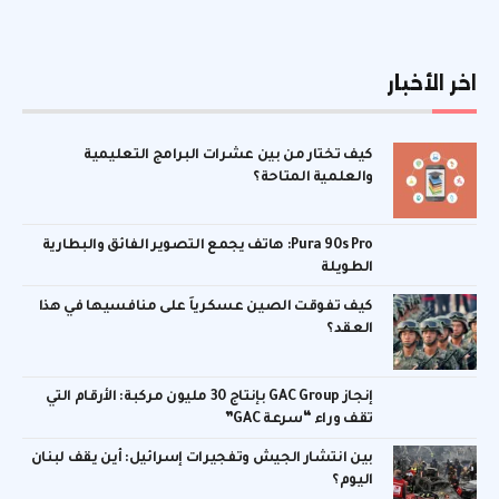
اخر الأخبار
كيف تختار من بين عشرات البرامج التعليمية
والعلمية المتاحة؟
Pura 90s Pro: هاتف يجمع التصوير الفائق والبطارية
الطويلة
كيف تفوقت الصين عسكرياً على منافسيها في هذا
العقد؟
إنجاز GAC Group بإنتاج 30 مليون مركبة: الأرقام التي
تقف وراء “سرعة GAC”
بين انتشار الجيش وتفجيرات إسرائيل: أين يقف لبنان
اليوم؟