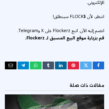
الإلكتروني.
انتظر، لأن $FLOCK سينطلق!
انضم إليه الآن. اتبع Flockerz على X وTelegram.
قم بزيارة موقع البيع المسبق لـ Flockerz.
فيسبوك
تويتر
بينتيريست
لينكدإن
Tumblr
واتساب
تيلقرام
البريد
الإلكتر
مقالات ذات صلة