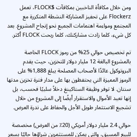
ومن خلال مكافأة الناخبين بمكافآت $FLOCK، تعمل
Flockerz على تحفيز المشاركة النشطة المتكررة مع
المجتمع ومواءمة اهتمامات الجميع نحو إنجاح المشروع. بعد
كل شيء، كلما زادت مشاركتك، كلما ربحت FLOCK أكثر.
تم تخصيص حوالي 25% من رموز FLOCK الخاصة
بالمشروع البالغة 12 مليار دولار للتخزين، حيث يقدم
البروتوكول عائدًا لأصحاب المصلحة يبلغ 1,888% على
الرموز المميزة التي يحتفظون بها على مدار فترة تخزين مدتها
سنتان. لا توفر وظيفة الستاكينغ دخلاً سلبيًا فحسب، بل
إنها تعيد الأموال والاستقرار أيضًا إلى المشروع من خلال
تشجيع الاستثمار طويل الأجل والحفاظ على ندرة العرض.
حوالي 2.4 مليار دولار أمريكي (20٪ من العرض) مخصصة
للبيع المسبق، والتي يمكن للمستثمرين شراؤها حاليًا بسعر