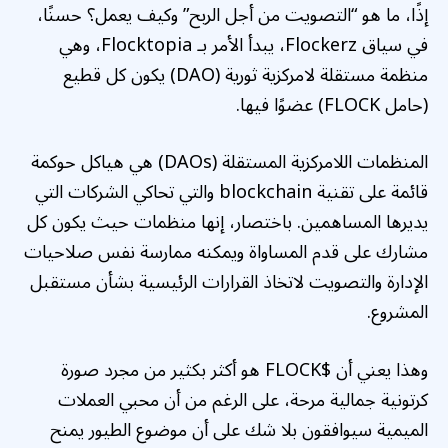
إذًا، ما هو “التصويت من أجل الربح” وكيف يعمل؟ حسنًا،
في سياق Flockerz، يبدأ الأمر بـ Flocktopia، وهي
منظمة مستقلة لامركزية ثورية (DAO) يكون كل قطيع
(حامل FLOCK) عضوًا فيها.
المنظمات اللامركزية المستقلة (DAOs) هي هياكل حوكمة
قائمة على تقنية blockchain والتي تحاكي الشركات التي
يديرها المساهمين. باختصار، إنها منظمات حيث يكون كل
مشارك على قدم المساواة ويمكنه ممارسة نفس صلاحيات
الإدارة والتصويت لاتخاذ القرارات الرئيسية بشأن مستقبل
المشروع.
وهذا يعني أن $FLOCK هو أكثر بكثير من مجرد صورة
كرتونية جمالية مرحة، على الرغم من أن محبي العملات
الميمية سيوافقون بلا شك على أن موضوع الطيور يمنح