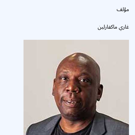
مؤلف
غاري ماكفارلين