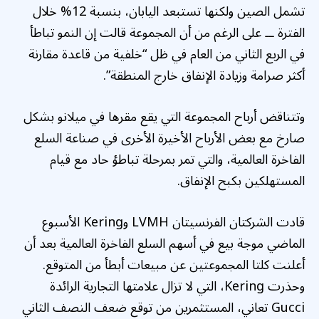
تشمل الصين ولكنها تستبعد اليابان، بنسبة 12% خلال
الفترة ــ على الرغم من أن المجموعة قالت إن النمو تباطأ
في الربع الثاني من العام في ظل “خلفية من قاعدة مقارنة
أكثر صرامة وزيادة الإنفاق خارج المنطقة”.
وتتناقض أرباح المجموعة التي يقع مقرها في ميلانو بشكل
صارخ مع بعض الأرباح الأخيرة الأخرى في صناعة السلع
الفاخرة العالمية، والتي تمر بمرحلة تباطؤ حاد مع قيام
المستهلكين بكبح الإنفاق.
قادت الشركتان الفرنسيتان LVMH وKering الأسبوع
الماضي موجة بيع في أسهم السلع الفاخرة العالمية بعد أن
أعلنت كلتا المجموعتين عن مبيعات أبطأ من المتوقع.
وحذرت Kering، التي لا تزال علامتها التجارية الرائدة
Gucci تعاني، المستثمرين من توقع ضعف النصف الثاني