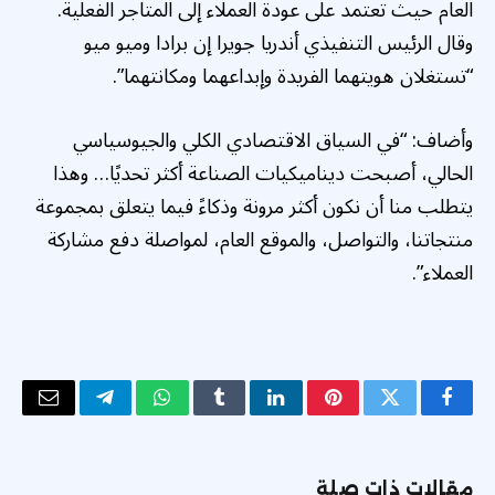
العام حيث تعتمد على عودة العملاء إلى المتاجر الفعلية.
وقال الرئيس التنفيذي أندريا جويرا إن برادا وميو ميو
“تستغلان هويتهما الفريدة وإبداعهما ومكانتهما”.
وأضاف: “في السياق الاقتصادي الكلي والجيوسياسي
الحالي، أصبحت ديناميكيات الصناعة أكثر تحديًا… وهذا
يتطلب منا أن نكون أكثر مرونة وذكاءً فيما يتعلق بمجموعة
منتجاتنا، والتواصل، والموقع العام، لمواصلة دفع مشاركة
العملاء”.
فيسبوك
تويتر
بينتيريست
لينكدإن
Tumblr
واتساب
تيلقرام
البريد
الإلكتر
مقالات ذات صلة