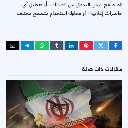
المتصفح. يرجى التحقق من اتصالك ، أو تعطيل أي
حاصرات إعلانية ، أو محاولة استخدام متصفح مختلف.
فيسبوك
تويتر
بينتيريست
لينكدإن
Tumblr
واتساب
تيلقرام
البريد
الإلكتر
مقالات ذات صلة