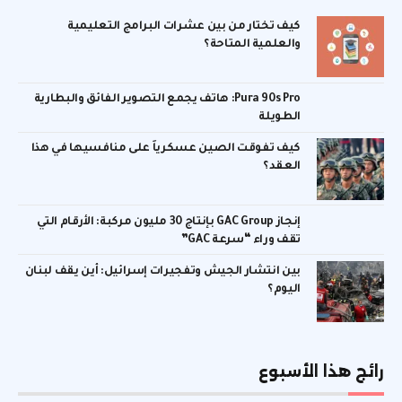
كيف تختار من بين عشرات البرامج التعليمية
والعلمية المتاحة؟
Pura 90s Pro: هاتف يجمع التصوير الفائق والبطارية
الطويلة
كيف تفوقت الصين عسكرياً على منافسيها في هذا
العقد؟
إنجاز GAC Group بإنتاج 30 مليون مركبة: الأرقام التي
تقف وراء “سرعة GAC”
بين انتشار الجيش وتفجيرات إسرائيل: أين يقف لبنان
اليوم؟
رائج هذا الأسبوع