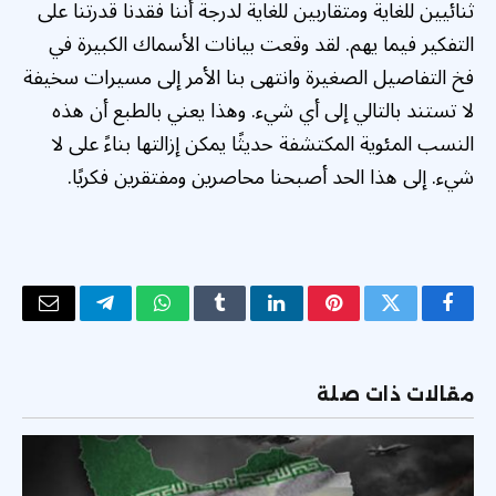
ثنائيين للغاية ومتقاربين للغاية لدرجة أننا فقدنا قدرتنا على
التفكير فيما يهم. لقد وقعت بيانات الأسماك الكبيرة في
فخ التفاصيل الصغيرة وانتهى بنا الأمر إلى مسيرات سخيفة
لا تستند بالتالي إلى أي شيء. وهذا يعني بالطبع أن هذه
النسب المئوية المكتشفة حديثًا يمكن إزالتها بناءً على لا
شيء. إلى هذا الحد أصبحنا محاصرين ومفتقرين فكريًا.
فيسبوك
تويتر
بينتيريست
لينكدإن
Tumblr
واتساب
تيلقرام
البريد
الإلكتر
مقالات ذات صلة