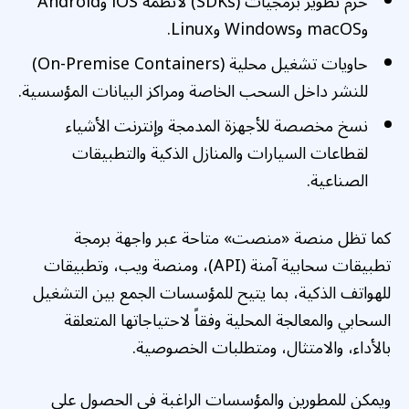
حزم تطوير برمجيات (SDKs) لأنظمة iOS وAndroid
وmacOS وWindows وLinux.
حاويات تشغيل محلية (On-Premise Containers)
للنشر داخل السحب الخاصة ومراكز البيانات المؤسسية.
نسخ مخصصة للأجهزة المدمجة وإنترنت الأشياء
لقطاعات السيارات والمنازل الذكية والتطبيقات
الصناعية.
كما تظل منصة «منصت» متاحة عبر واجهة برمجة
تطبيقات سحابية آمنة (API)، ومنصة ويب، وتطبيقات
للهواتف الذكية، بما يتيح للمؤسسات الجمع بين التشغيل
السحابي والمعالجة المحلية وفقاً لاحتياجاتها المتعلقة
بالأداء، والامتثال، ومتطلبات الخصوصية.
ويمكن للمطورين والمؤسسات الراغبة في الحصول على