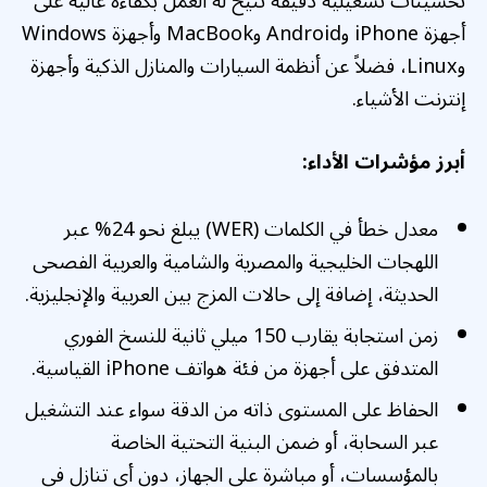
تحسينات تشغيلية دقيقة تتيح له العمل بكفاءة عالية على
أجهزة iPhone وAndroid وMacBook وأجهزة Windows
وLinux، فضلاً عن أنظمة السيارات والمنازل الذكية وأجهزة
إنترنت الأشياء.
أبرز مؤشرات الأداء:
معدل خطأ في الكلمات (WER) يبلغ نحو 24% عبر
اللهجات الخليجية والمصرية والشامية والعربية الفصحى
الحديثة، إضافة إلى حالات المزج بين العربية والإنجليزية.
زمن استجابة يقارب 150 ميلي ثانية للنسخ الفوري
المتدفق على أجهزة من فئة هواتف iPhone القياسية.
الحفاظ على المستوى ذاته من الدقة سواء عند التشغيل
عبر السحابة، أو ضمن البنية التحتية الخاصة
بالمؤسسات، أو مباشرة على الجهاز، دون أي تنازل في