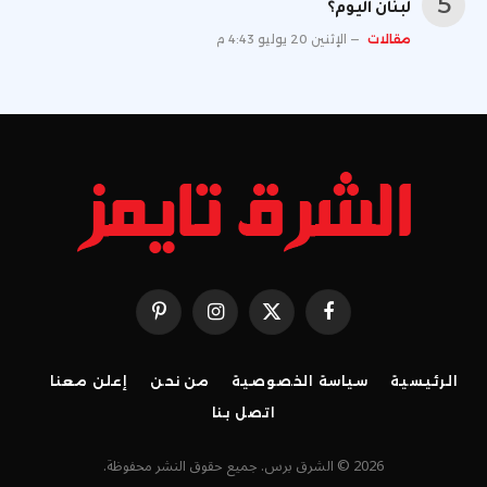
لبنان اليوم؟
مقالات
الإثنين 20 يوليو 4:43 م
فيسبوك
X
الانستغرام
بينتيريست
(Twitter)
الرئيسية
سياسة الخصوصية
من نحن
إعلن معنا
اتصل بنا
2026 © الشرق برس. جميع حقوق النشر محفوظة.