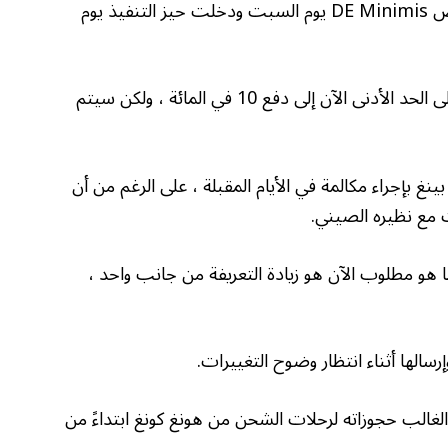
يسمح بتعريفات إضافية بنسبة 10 في المائة وتخليص DE Minimis يوم السبت ودخلت حيز التنفيذ يوم
لن تضطر الطرود التي كانت تتأهل سابقًا للحصول على الحد الأدنى الآن إلى دفع 10 في المائة ، ولكن سيتم
 بإجراء مكالمة في الأيام المقبلة ، على الرغم من أن
دث مع نظيره الصيني.
“ما هو مطلوب الآن هو زيادة التعريفة من جانب واحد ،
الها أثناء انتظار وضوح التغييرات.
لأمر في Temu إنه ألغى في الغالب حجوزاته لرحلات الشحن من هونغ كونغ ابتداءً من