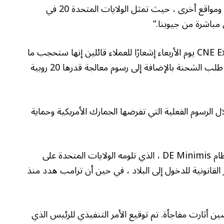
قال ليو إنه باع لوحات الدوائر على Amazon و eBay ومواقع أخرى ، حيث تمثل الولايات المتحدة 20 في
ي مباشرة من جيوبنا.”
أصدرت شركة الخدمات اللوجستية الصينية CNE Express يوم الأربعاء إشعارًا للعملاء قائلين إنها ستحجب ما
يعادل “تعريفة شاملة” بنسبة 30 في المائة من قيمة طلب الشحنة بالإضافة إلى رسوم معالجة قدرها 20 روبية
 الرسوم الفعلية التي تفرضها الجمارك الأمريكية وحماية
وضعت إدارة جو بايدن العام الماضي تغييرات على نظام DE Minimis ، الذي تلومه الولايات المتحدة على
قانونية للدخول إلى البلاد ، في حين أن ترامب هدد منذ
ن أثارت مفاجأة. تم توقيع الأمر التنفيذي للرئيس الذي