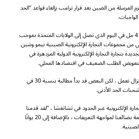
 المرسلة من الصين بعد قرار ترامب بإلغاء قواعد “الحد
ستؤدي التغييرات إلى رفع تكلفة الطرود البالغ عددها 4 مل في اليوم الذي تصل إلى الولايات المتحدة بموجب
والي 30 في المائة منها يأتي من مجموعات التجارة الإلكترونية الصينية تيمو وشين.
ديدة بتجارة التجارة الإلكترونية الدولية المزدهرة في
لتعويض الطلب الضعيف في اقتصادها المحلي.
وقال المصدرون إن شركات اللوجستيات الصينية لا تزال تعمل ، لكن البعض قد بدأ مطالبة بنسبة 30 في
شحنات الحد الأدنى.
رة الإلكترونية عبر الحدود في تشانغشا ، “لقد قدمنا ​​
تدريجياً إشعارًا لنا على شحن 30-35 في المائة من قيمة بضائعنا لمواجهة التعريفات ، بالإضافة إلى 20 يوانًا